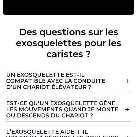
Des questions sur les
exosquelettes pour les
caristes ?
UN EXOSQUELETTE EST-IL
COMPATIBLE AVEC LA CONDUITE
D’UN CHARIOT ÉLÉVATEUR ?
Nos exosquelettes sont compatibles avec la plupart
EST-CE QU’UN EXOSQUELETTE GÊNE
des chariots élévateurs. Nos experts se déplacent sur
LES MOUVEMENTS QUAND JE MONTE
site pour réaliser des essais. Il vous sera donc
OU DESCENDS DU CHARIOT ?
possible de confirmer cela avant tout achat.
Absolument pas ! Les dispositifs sont très légers et
L’EXOSQUELETTE AIDE-T-IL
n'entravent pas les mouvements de la vie courante.