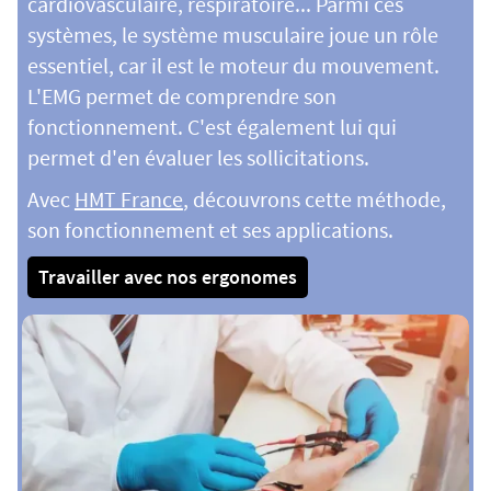
cardiovasculaire, respiratoire... Parmi ces
systèmes, le système musculaire joue un rôle
essentiel, car il est le moteur du mouvement.
L'EMG permet de comprendre son
fonctionnement. C'est également lui qui
permet d'en évaluer les sollicitations.
Avec
HMT France
, découvrons cette méthode,
son fonctionnement et ses applications.
Travailler avec nos ergonomes