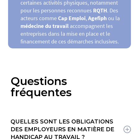
certaines activités physiques, notamment
pour les personnes reconnues
RQTH
. Des
acteurs comme
Cap Emploi
,
Agefiph
ou la
médecine du travail
accompagnent les
entreprises dans la mise en place et le
financement de ces démarches inclusives.
Questions
fréquentes
QUELLES SONT LES OBLIGATIONS
DES EMPLOYEURS EN MATIÈRE DE
HANDICAP AU TRAVAIL ?