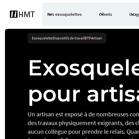
Nos exosquelettes
Clients
Usag
Exosquelette
Dispositifs de travail
BTP
Artisan
Exosquel
pour arti
Un artisan est exposé à de nombreuses cont
des travaux physiquement exigeants, des cli
aucun collègue pour prendre le relais. Quand