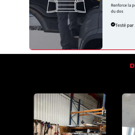
Renforce la p
du dos
Testé par
D