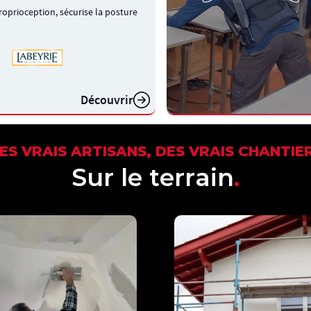
roprioception, sécurise la posture
Découvrir
ES VRAIS ARTISANS, DES VRAIS CHANTIE
Sur le terrain
.