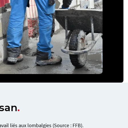
isan
.
ail liés aux lombalgies (Source : FFB).