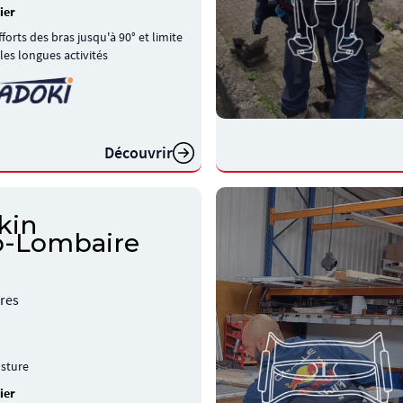
ier
forts des bras jusqu'à 90° et limite
 les longues activités
Découvrir
kin
o-Lombaire
res
osture
ier