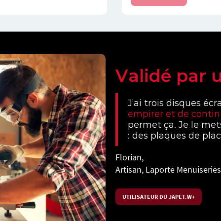
Validé par 
J’ai trois disques éc
empirer et de contin
permet ça. Je le met
: des plaques de pla
Florian,
Artisan, Laporte Menuiseries
UTILISATEUR DU JAPET.W+