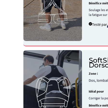
Bénéfice mét
Soulage les ef
la fatigue sur
Testé par
SoftS
Dors
Zone :
Dos, lombai
Idéal pour
Corriger la p
Bénéfice mét