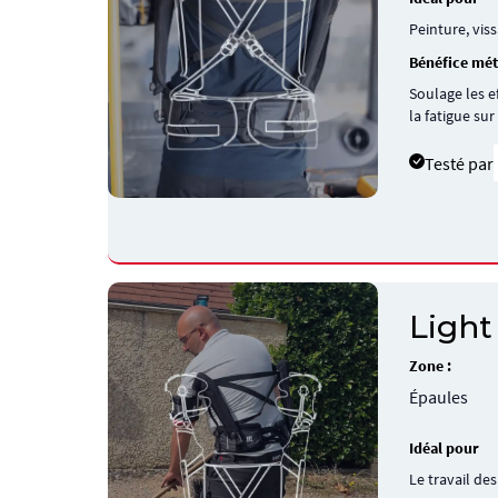
Peinture, vis
Bénéfice mét
Soulage les e
la fatigue su
Testé par
Light
Zone :
Épaules
Idéal pour
Le travail de