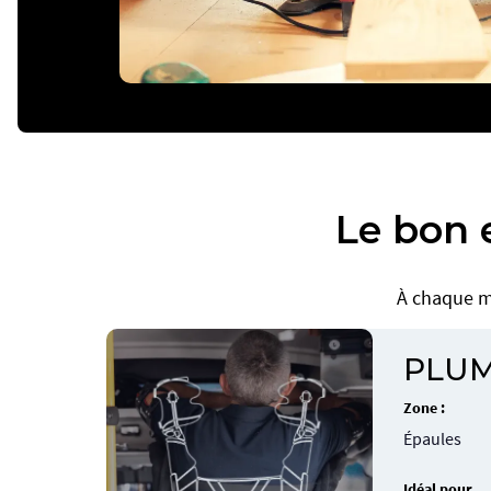
Le bon 
À chaque m
PLUM
Zone :
Épaules
Idéal pour