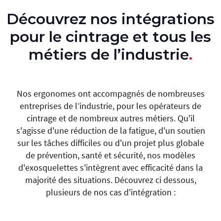
partie de la journée sert d'adaptation, puis
position sans bloquer les articulations.
électricité pour fonctionner, ce qui les rend
l'opérateur travaille naturellement avec le soutien
Découvrez nos intégrations
utilisables dans tout type d'environnement
de l'équipement jusqu'en fin de poste.
pour le cintrage et tous les
industriel. Que vous travailliez dans un entrepôt, un
atelier de maintenance industrielle ou sur un site de
métiers de l’industrie
.
production, le dispositif s'adapte à votre
environnement de travail.
Nos ergonomes ont accompagnés de nombreuses
entreprises de l’industrie, pour les opérateurs de
cintrage et de nombreux autres métiers. Qu'il
s'agisse d'une réduction de la fatigue, d'un soutien
sur les tâches difficiles ou d'un projet plus globale
de prévention, santé et sécurité, nos modèles
d'exosquelettes s'intègrent avec efficacité dans la
majorité des situations. Découvrez ci dessous,
plusieurs de nos cas d'intégration :